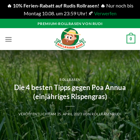
🔥 10% Ferien-Rabatt auf Rudis Rollrasen! 🔥
Nur noch bis
Montag 10.08. um 23:59 Uhr! 🍂
Verwerfen
Zum
PREMIUM-ROLLRASEN VON RUDI
Inhalt
springen
0
ROLLRASEN
Die 4 besten Tipps gegen Poa Annua
(einjähriges Rispengras)
VERÖFFENTLICHT AM
25. APRIL 2023
VON
ROLLRASENRUDI