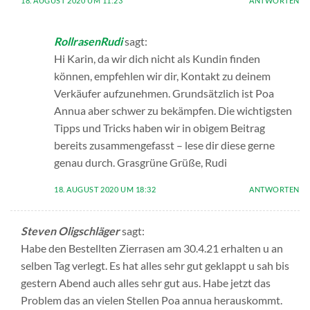
18. AUGUST 2020 UM 11:23
ANTWORTEN
RollrasenRudi
sagt:
Hi Karin, da wir dich nicht als Kundin finden
können, empfehlen wir dir, Kontakt zu deinem
Verkäufer aufzunehmen. Grundsätzlich ist Poa
Annua aber schwer zu bekämpfen. Die wichtigsten
Tipps und Tricks haben wir in obigem Beitrag
bereits zusammengefasst – lese dir diese gerne
genau durch. Grasgrüne Grüße, Rudi
18. AUGUST 2020 UM 18:32
ANTWORTEN
Steven Oligschläger
sagt:
Habe den Bestellten Zierrasen am 30.4.21 erhalten u an
selben Tag verlegt. Es hat alles sehr gut geklappt u sah bis
gestern Abend auch alles sehr gut aus. Habe jetzt das
Problem das an vielen Stellen Poa annua herauskommt.