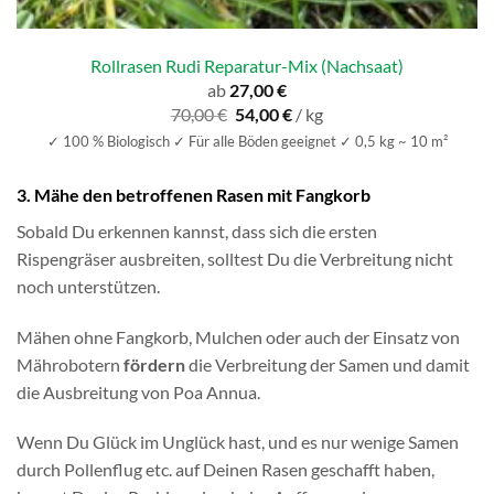
Rollrasen Rudi Reparatur-Mix (Nachsaat)
ab
27,00
€
Ursprünglicher
Aktueller
70,00
€
54,00
€
/
kg
Preis
Preis
✓ 100 % Biologisch ✓ Für alle Böden geeignet ✓ 0,5 kg ~ 10 m²
war:
ist:
70,00 €
54,00 €.
3. Mähe den betroffenen Rasen mit Fangkorb
Sobald Du erkennen kannst, dass sich die ersten
Rispengräser ausbreiten, solltest Du die Verbreitung nicht
noch unterstützen.
Mähen ohne Fangkorb, Mulchen oder auch der Einsatz von
Mährobotern
fördern
die Verbreitung der Samen und damit
die Ausbreitung von Poa Annua.
Wenn Du Glück im Unglück hast, und es nur wenige Samen
durch Pollenflug etc. auf Deinen Rasen geschafft haben,