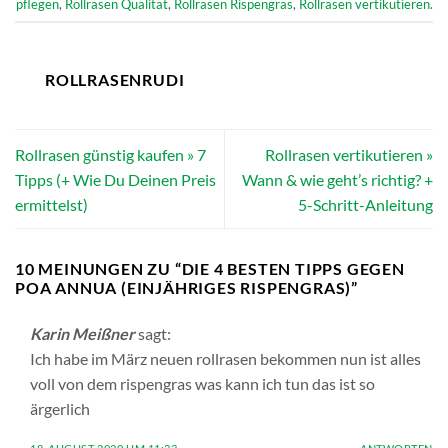
pflegen
,
Rollrasen Qualität
,
Rollrasen Rispengras
,
Rollrasen vertikutieren
.
ROLLRASENRUDI
Rollrasen günstig kaufen » 7
Rollrasen vertikutieren »
Tipps (+ Wie Du Deinen Preis
Wann & wie geht’s richtig? +
ermittelst)
5-Schritt-Anleitung
10 MEINUNGEN ZU “
DIE 4 BESTEN TIPPS GEGEN
POA ANNUA (EINJÄHRIGES RISPENGRAS)
”
Karin Meißner
sagt:
Ich habe im März neuen rollrasen bekommen nun ist alles
voll von dem rispengras was kann ich tun das ist so
ärgerlich