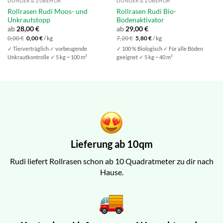
DÜNGER & ZUBEHÖR
DÜNGER & ZUBEHÖR
Rollrasen Rudi Moos- und
Rollrasen Rudi Bio-
Unkrautstopp
Bodenaktivator
ab
28,00
€
ab
29,00
€
Ursprünglicher
Aktueller
Ursprünglicher
Aktueller
0,00
€
0,00
€
/
kg
7,20
€
5,80
€
/
kg
Preis
Preis
Preis
Preis
✓ Tierverträglich ✓ vorbeugende
✓ 100 % Biologisch ✓ Für alle Böden
war:
ist:
war:
ist:
0,00 €
0,00 €.
7,20 €
5,80 €.
Unkrautkontrolle ✓ 5 kg ~ 100 m²
geeignet ✓ 5 kg ~ 40 m²
Lieferung ab 10qm
Rudi liefert Rollrasen schon ab 10 Quadratmeter zu dir nach
Hause.