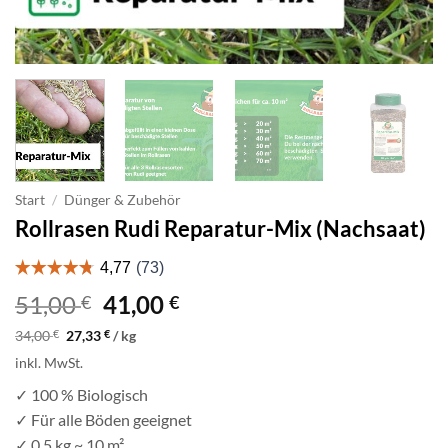
Start
/
Dünger & Zubehör
Rollrasen Rudi Reparatur-Mix (Nachsaat)
Ursprünglicher
Aktueller
51,00
41,00
€
€
Preis
Preis
34,00
€
27,33
€
/
kg
war:
ist:
inkl. MwSt.
51,00 €
41,00 €.
✓ 100 % Biologisch
✓ Für alle Böden geeignet
✓ 0,5 kg ~ 10 m²