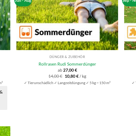
Jun - Aug
Sep - N
DÜNGER & ZUBEHÖR
Rollrasen Rudi Sommerdünger
ab
27,00
€
Ursprünglicher
Aktueller
14,00
€
10,80
€
/
kg
Preis
Preis
m²
✓ Tierunschädlich ✓ Langzeitdüngung ✓ 5 kg ~ 150 m²
✓ 
war:
ist:
14,00 €
10,80 €.
 &