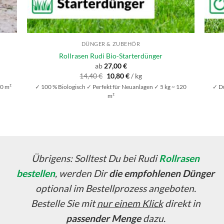
DÜNGER & ZUBEHÖR
Rollrasen Rudi Bio-Starterdünger
ab
27,00
€
Ursprünglicher
Aktueller
14,40
€
10,80
€
/
kg
Preis
Preis
40 m²
✓ 100 % Biologisch ✓ Perfekt für Neuanlagen ✓ 5 kg ~ 120
✓ Dü
war:
ist:
14,40 €
10,80 €.
m²
Übrigens: Solltest Du bei Rudi
Rollrasen
bestellen
, werden Dir
die empfohlenen Dünger
optional im Bestellprozess angeboten.
Bestelle Sie mit
nur einem Klick
direkt in
passender Menge
dazu.