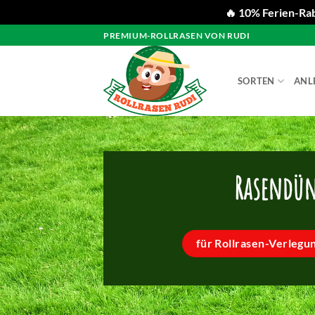
🔥 10% Ferien-Rab
Zum
PREMIUM-ROLLRASEN VON RUDI
Inhalt
springen
SORTEN
ANL
Rasendün
für Rollrasen-Verlegu