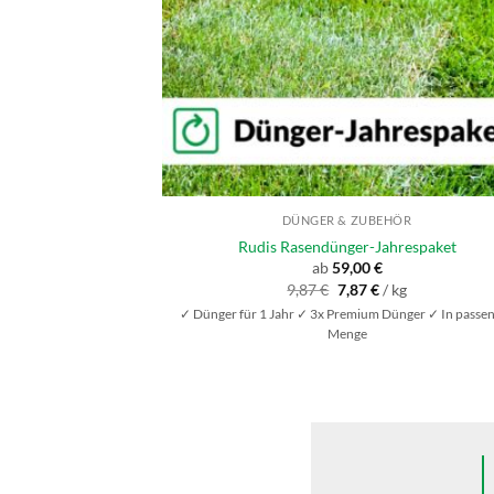
DÜNGER & ZUBEHÖR
Rudis Rasendünger-Jahrespaket
ab
59,00
€
Ursprünglicher
Aktueller
9,87
€
7,87
€
/
kg
Preis
Preis
✓ Dünger für 1 Jahr ✓ 3x Premium Dünger ✓ In passe
war:
ist:
9,87 €
7,87 €.
Menge