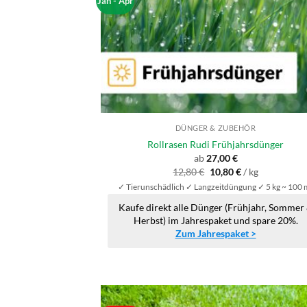
Jan - Apr
DÜNGER & ZUBEHÖR
Rollrasen Rudi Frühjahrsdünger
ab
27,00
€
Ursprünglicher
Aktueller
12,80
€
10,80
€
/
kg
Preis
Preis
✓ Tierunschädlich ✓ Langzeitdüngung ✓ 5 kg ~ 100 
war:
ist:
12,80 €
10,80 €.
Kaufe direkt alle Dünger (Frühjahr, Sommer
Herbst) im Jahrespaket und spare 20%.
Zum Jahrespaket >