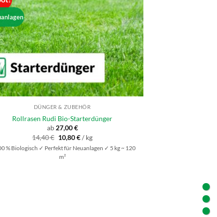
uanlagen
DÜNGER & ZUBEHÖR
Rollrasen Rudi Bio-Starterdünger
ab
27,00
€
Ursprünglicher
Aktueller
14,40
€
10,80
€
/
kg
Preis
Preis
0 % Biologisch ✓ Perfekt für Neuanlagen ✓ 5 kg ~ 120
war:
ist:
14,40 €
10,80 €.
m²