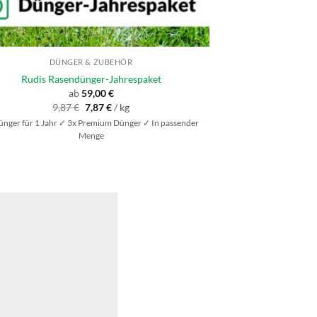
DÜNGER & ZUBEHÖR
Rudis Rasendünger-Jahrespaket
ab
59,00
€
Ursprünglicher
Aktueller
9,87
€
7,87
€
/
kg
Preis
Preis
nger für 1 Jahr ✓ 3x Premium Dünger ✓ In passender
war:
ist:
9,87 €
7,87 €.
Menge