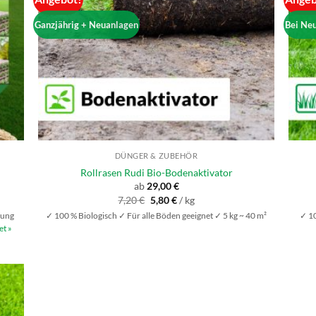
Ganzjährig + Neuanlagen
Bei Ne
DÜNGER & ZUBEHÖR
Rollrasen Rudi Bio-Bodenaktivator
ab
29,00
€
Ursprünglicher
Aktueller
7,20
€
5,80
€
/
kg
Preis
Preis
hung
✓ 100 % Biologisch ✓ Für alle Böden geeignet ✓ 5 kg ~ 40 m²
✓ 10
war:
ist:
7,20 €
5,80 €.
et »