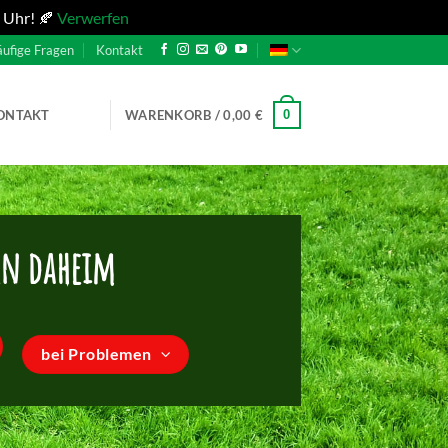
 Uhr! 🍂
Verwerfen
ufige Fragen
Kontakt
0
ONTAKT
WARENKORB /
0,00
€
en daheim
bei Problemen