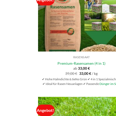
RASENSAAT
Premium-Rasensamen (4 in 1)
ab
33,00
€
Ursprünglicher
Aktueller
39,00
€
33,00
€
/
kg
Preis
Preis
✔ Hohe Halmdichte & tiefes Grün ✔ 4 in 1 Spezialmisc
war:
ist:
39,00 €
33,00 €.
✔ Ideal für Rasen Neuanlagen ✔ Passende
Dünger im S
Angebot!