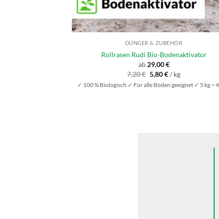
DÜNGER & ZUBEHÖR
Rollrasen Rudi Bio-Bodenaktivator
ab
29,00
€
Ursprünglicher
Aktueller
7,20
€
5,80
€
/
kg
Preis
Preis
✓ 100 % Biologisch ✓ Für alle Böden geeignet ✓ 5 kg ~ 
war:
ist:
7,20 €
5,80 €.