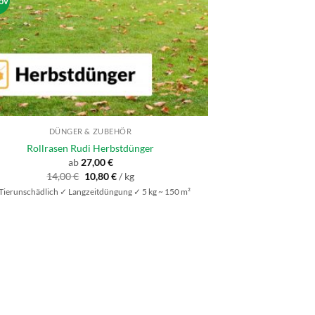
ov
DÜNGER & ZUBEHÖR
Rollrasen Rudi Herbstdünger
ab
27,00
€
Ursprünglicher
Aktueller
14,00
€
10,80
€
/
kg
Preis
Preis
Tierunschädlich ✓ Langzeitdüngung ✓ 5 kg ~ 150 m²
war:
ist:
14,00 €
10,80 €.