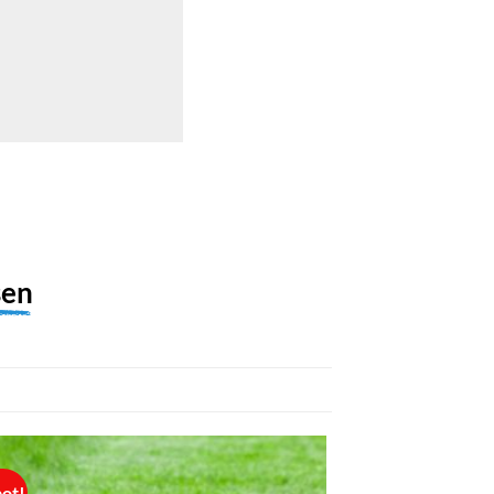
sen
ot!