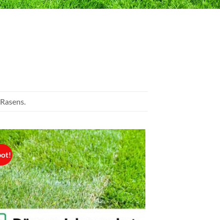
 Rasens.
ot!