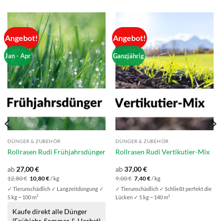
Angebot!
Angebot!
Jan - Apr
Ganzjährig
DÜNGER & ZUBEHÖR
DÜNGER & ZUBEHÖR
Rollrasen Rudi Frühjahrsdünger
Rollrasen Rudi Vertikutier-Mix
ab
27,00
€
ab
37,00
€
Ursprünglicher
Aktueller
Ursprünglicher
Aktueller
12,80
€
10,80
€
/
kg
9,00
€
7,40
€
/
kg
Preis
Preis
Preis
Preis
✓ Tierunschädlich ✓ Langzeitdüngung ✓
✓ Tierunschädlich ✓ Schließt perfekt die
war:
ist:
war:
ist:
12,80 €
10,80 €.
9,00 €
7,40 €.
5 kg ~ 100 m²
Lücken ✓ 5 kg ~ 140 m²
Kaufe direkt alle Dünger
(Frühjahr, Sommer & Herbst)