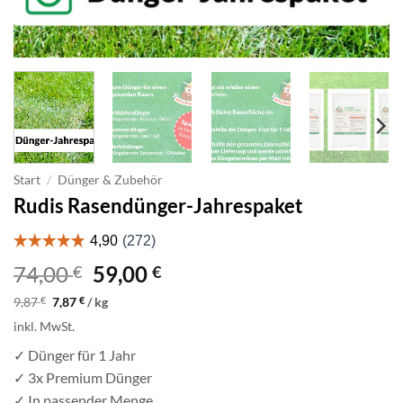
Start
/
Dünger & Zubehör
Rudis Rasendünger-Jahrespaket
Ursprünglicher
Aktueller
74,00
59,00
€
€
Preis
Preis
9,87
€
7,87
€
/
kg
war:
ist:
inkl. MwSt.
74,00 €
59,00 €.
✓ Dünger für 1 Jahr
✓ 3x Premium Dünger
✓ In passender Menge