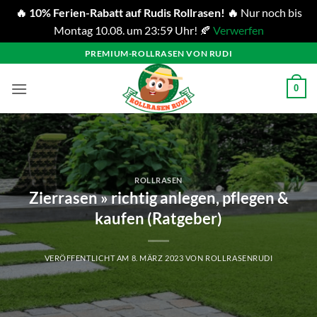
🔥 10% Ferien-Rabatt auf Rudis Rollrasen! 🔥
Nur noch bis
Montag 10.08. um 23:59 Uhr! 🍂
Verwerfen
Zum
PREMIUM-ROLLRASEN VON RUDI
Inhalt
springen
0
ROLLRASEN
Zierrasen » richtig anlegen, pflegen &
kaufen (Ratgeber)
VERÖFFENTLICHT AM
8. MÄRZ 2023
VON
ROLLRASENRUDI