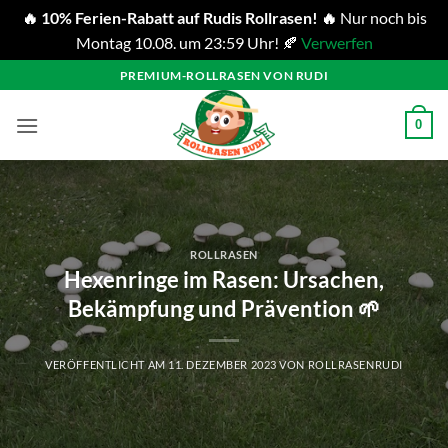
🔥 10% Ferien-Rabatt auf Rudis Rollrasen! 🔥
Nur noch bis
Montag 10.08. um 23:59 Uhr! 🍂
Verwerfen
Zum
PREMIUM-ROLLRASEN VON RUDI
Inhalt
springen
0
ROLLRASEN
Hexenringe im Rasen: Ursachen,
Bekämpfung und Prävention 🌱
VERÖFFENTLICHT AM
11. DEZEMBER 2023
VON
ROLLRASENRUDI