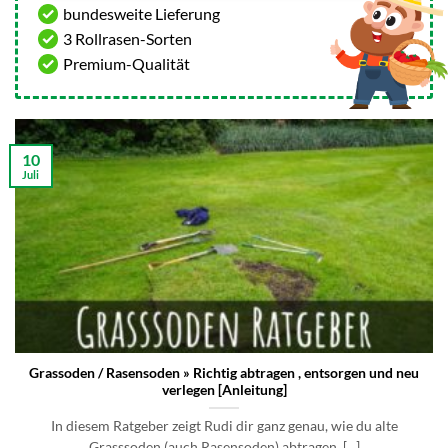
bundesweite Lieferung
3 Rollrasen-Sorten
Premium-Qualität
10
Juli
Grassoden / Rasensoden » Richtig abtragen , entsorgen und neu
verlegen [Anleitung]
In diesem Ratgeber zeigt Rudi dir ganz genau, wie du alte
Grasssoden (auch Rasensoden) abtragen, [...]