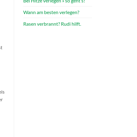
Bei Hitze verlegen » so geht’s!
Wann am besten verlegen?
Rasen verbrannt? Rudi hilft.
st
eis
er