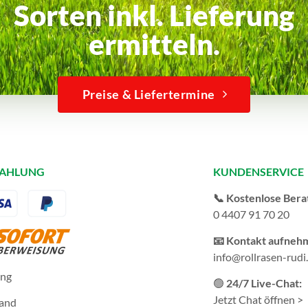
Sorten inkl. Lieferung
ermitteln.
Preise & Liefertermine
ZAHLUNG
KUNDENSERVICE
📞 Kostenlose Bera
0 4407 91 70 20
📧 Kontakt aufneh
info@rollrasen-rudi
ung
🟢
24/7 Live-Chat:
Jetzt Chat öffnen >
sand