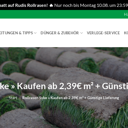
att auf Rudis Rollrasen! 🔥
Nur noch bis Montag 10.08. um 23:59
Hä
EITUNGEN & TIPPS
DÜNGER & ZUBEHÖR
VERLEGE-SERVICE
K
ke » Kaufen ab 2,39€ m² + Günst
Start
/
Rollrasen Syke » Kaufen ab 2,39€ m² + Günstige Lieferung