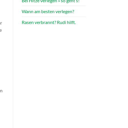
Bei Hitze verlegen » so geht’s!
Wann am besten verlegen?
!
Rasen verbrannt? Rudi hilft.
r
e
nn