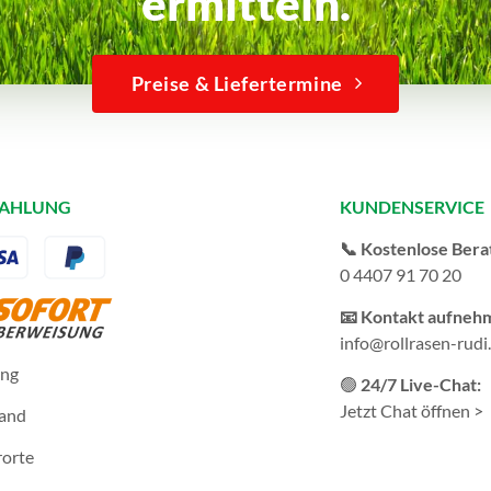
ermitteln.
Preise & Liefertermine
ZAHLUNG
KUNDENSERVICE
📞 Kostenlose Bera
0 4407 91 70 20
📧 Kontakt aufneh
info@rollrasen-rudi
ung
🟢
24/7 Live-Chat:
Jetzt Chat öffnen >
sand
rorte