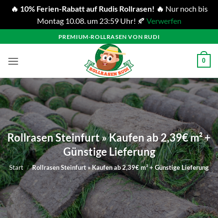
🔥 10% Ferien-Rabatt auf Rudis Rollrasen! 🔥
Nur noch bis
Montag 10.08. um 23:59 Uhr! 🍂
Verwerfen
Zum
PREMIUM-ROLLRASEN VON RUDI
Inhalt
springen
0
Rollrasen Steinfurt » Kaufen ab 2,39€ m² +
Günstige Lieferung
Start
/
Rollrasen Steinfurt » Kaufen ab 2,39€ m² + Günstige Lieferung