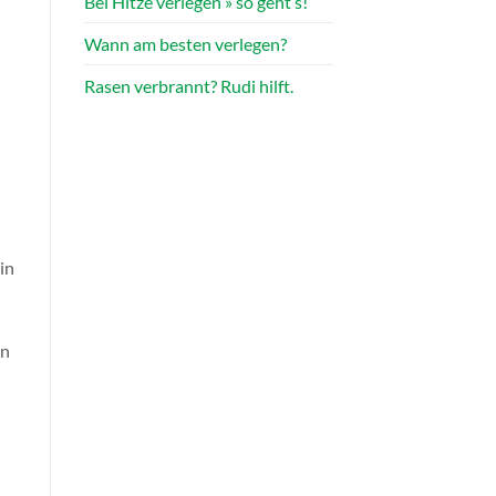
Bei Hitze verlegen » so geht’s!
Wann am besten verlegen?
Rasen verbrannt? Rudi hilft.
in
nn