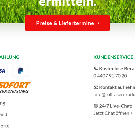
ermitteln.
Preise & Liefertermine
ZAHLUNG
KUNDENSERVICE
📞 Kostenlose Bera
0 4407 91 70 20
📧 Kontakt aufneh
info@rollrasen-rudi
ung
🟢
24/7 Live-Chat:
Jetzt Chat öffnen >
sand
rorte