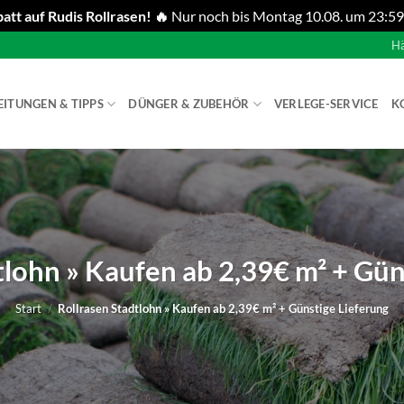
att auf Rudis Rollrasen! 🔥
Nur noch bis Montag 10.08. um 23:59
Hä
EITUNGEN & TIPPS
DÜNGER & ZUBEHÖR
VERLEGE-SERVICE
K
tlohn » Kaufen ab 2,39€ m² + Gün
Start
/
Rollrasen Stadtlohn » Kaufen ab 2,39€ m² + Günstige Lieferung