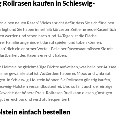
g Rollrasen kaufen in Schleswig-
n einen neuen Rasen? Vieles spricht dafür, dass Sie sich für einen
erlegt und Sie haben innerhalb kürzester Zeit eine neue Rasenfläc
eten werden und schon nach rund 14 Tagen ist die Fläche
hrer Familie ungehindert darauf spielen und toben können.
atürlich ein enormer Vorteil. Bei einer Rasensaat müssen Sie mit
lastbarkeit des Rasens erreicht haben.
 die Halme eine gleichmäßige Dichte aufweisen, was bei einer Aussa
immer gewährleistet ist. Außerdem haben es Moos und Unkraut
gen. In Schleswig-Holstein können Sie Rollrasen günstig kaufen,
lesweig-Holstein versandkostenfrei. Und so fällt auch der einzige
Gewicht: der höhere Preis. Rollrasen Rudi kann diesen günstigen
gut erreichbar und wird oft frequentiert.
lstein einfach bestellen