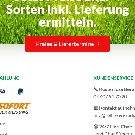
Sorten inkl. Lieferung
ermitteln.
Preise & Liefertermine
ZAHLUNG
KUNDENSERVICE
📞 Kostenlose Bera
0 4407 91 70 20
📧 Kontakt aufneh
info@rollrasen-rudi
ung
🟢
24/7 Live-Chat:
Jetzt Chat öffnen >
sand