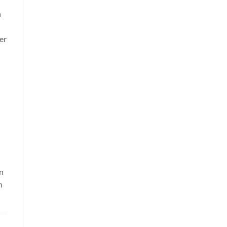
n
er
n
n