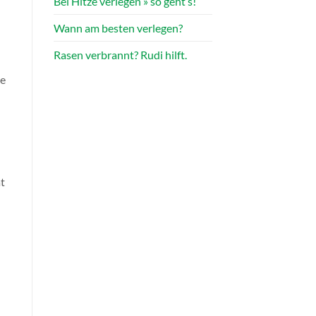
Bei Hitze verlegen » so geht’s!
Wann am besten verlegen?
Rasen verbrannt? Rudi hilft.
he
at