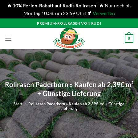
🔥 10% Ferien-Rabatt auf Rudis Rollrasen! 🔥
Nur noch bis
Montag 10.08. um 23:59 Uhr! 🍂
Verwerfen
Zum
PREMIUM-ROLLRASEN VON RUDI
Inhalt
springen
0
Rollrasen Paderborn » Kaufen ab 2,39€ m²
+ Günstige Lieferung
Start
/
Rollrasen Paderborn » Kaufen ab 2,39€ m² + Günstige
Lieferung