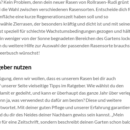
n? Kein Problem, denn dein neuer Rasen von Rollrasen-Rudi grünt
i die Wahl zwischen verschiedenen Rasensorten. Entscheide dich f
nfläche eine kurze Regenerationszeit haben soll und so
 wähle Zierrasen, der besonders kräftig und dicht ist und mit sein
ist speziell für schlechte Wachstumsbedingungen gezogen und häl
in weniger von der Sonne begnadeten Bereichen des Gartens lock
n du weitere Hilfe zur Auswahl der passenden Rasensorte brauchs
Meerbusch wünschst!
geber nutzen
ügung, denn wir wollen, dass es unserem Rasen bei dir auch
 unserer Seite vielseitige Tipps im Ratgeber. Wie wählst du den
amit er gedeiht, und kann er überhaupt das ganze Jahr über verle
n ja, was verwendest du dafür am besten? Diese und weitere
twortet. Mit deiner guten Pflege und unserer Erfahrung garantie
und du dir des Neides deiner Nachbarn gewiss sein kannst. „Mein
 für eine Zeitschrift, sondern beschreibt deinen Garten schon bal