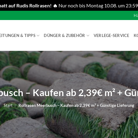
att auf Rudis Rollrasen! 🔥
Nur noch bis Montag 10.08. um 23:59
Hä
EITUNGEN & TIPPS
DÜNGER & ZUBEHÖR
VERLEGE-SERVICE
K
usch – Kaufen ab 2,39€ m² + Gü
Start
/
Rollrasen Meerbusch – Kaufen ab 2,39€ m² + Günstige Lieferung