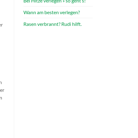
Bei Hitze verlegen » so geht’s!
Wann am besten verlegen?
Rasen verbrannt? Rudi hilft.
er
n
er
n