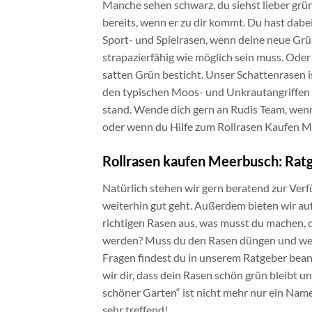
Manche sehen schwarz, du siehst lieber grü
bereits, wenn er zu dir kommt. Du hast dabe
Sport- und Spielrasen, wenn deine neue Grü
strapazierfähig wie möglich sein muss. Oder
satten Grün besticht. Unser Schattenrasen 
den typischen Moos- und Unkrautangriffen 
stand. Wende dich gern an Rudis Team, wen
oder wenn du Hilfe zum Rollrasen Kaufen 
Rollrasen kaufen Meerbusch: Rat
Natürlich stehen wir gern beratend zur Verf
weiterhin gut geht. Außerdem bieten wir auf
richtigen Rasen aus, was musst du machen, d
werden? Muss du den Rasen düngen und wen
Fragen findest du in unserem Ratgeber bean
wir dir, dass dein Rasen schön grün bleibt 
schöner Garten“ ist nicht mehr nur ein Name
sehr treffend!