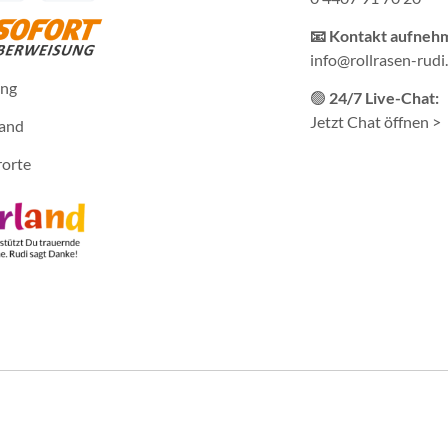
📧 Kontakt aufneh
info@rollrasen-rudi
ung
🟢
24/7 Live-Chat:
Jetzt Chat öffnen >
sand
rorte