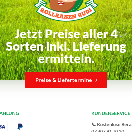
Jetzt Preise aller 4
Sorten inkl. Lieferung
ermitteln.
Preise & Liefertermine
ZAHLUNG
KUNDENSERVICE
📞 Kostenlose Bera
0 4407 91 70 20