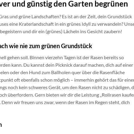
ver und günstig den Garten begrünen
ras und grüne Landschaften? Es ist an der Zeit, dein Grundstück
es eine Kraterlandschaft in ein grünes Idyll zu verwandeln? Uns
egeistern und dir ein (grünes) Lächeln ins Gesicht zaubern!
ach wie nie zum grünen Grundstück
ell gehen soll. Binnen vierzehn Tagen ist der Rasen bereits so
erden kann. Du kannst dein Picknick darauf machen, dich auf einer
pielen oder den Hund zum Ballholen quer über die Rasenfläche
tpunkt oft ebenfalls schon möglich – immerhin gehört das für eine
ngs noch kein schweres Gerät, um den Rasen nicht zu schädigen, d
h überfordern. Gern bieten wir dir die Leistung „Rollrasen kaufe
Denn wir freuen uns zwar, wenn der Rasen im Regen steht, dich
h