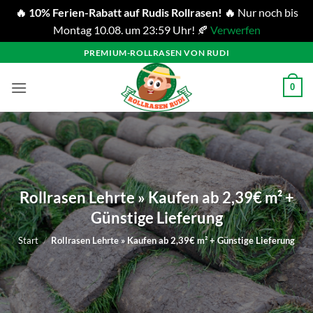
🔥 10% Ferien-Rabatt auf Rudis Rollrasen! 🔥
Nur noch bis
Montag 10.08. um 23:59 Uhr! 🍂
Verwerfen
Zum
PREMIUM-ROLLRASEN VON RUDI
Inhalt
springen
0
Rollrasen Lehrte » Kaufen ab 2,39€ m² +
Günstige Lieferung
Start
/
Rollrasen Lehrte » Kaufen ab 2,39€ m² + Günstige Lieferung