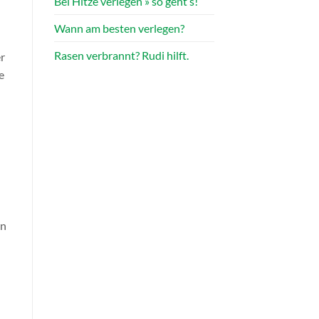
Bei Hitze verlegen » so geht’s!
Wann am besten verlegen?
Rasen verbrannt? Rudi hilft.
r
e
nn