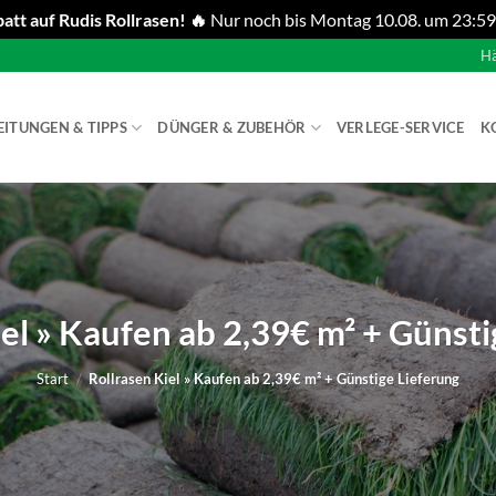
att auf Rudis Rollrasen! 🔥
Nur noch bis Montag 10.08. um 23:59
Hä
EITUNGEN & TIPPS
DÜNGER & ZUBEHÖR
VERLEGE-SERVICE
K
iel » Kaufen ab 2,39€ m² + Günsti
Start
/
Rollrasen Kiel » Kaufen ab 2,39€ m² + Günstige Lieferung