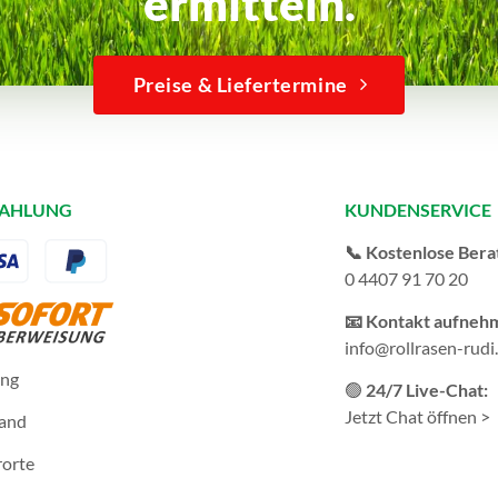
ermitteln.
Preise & Liefertermine
ZAHLUNG
KUNDENSERVICE
📞 Kostenlose Bera
0 4407 91 70 20
📧 Kontakt aufneh
info@rollrasen-rudi
ung
🟢
24/7 Live-Chat:
Jetzt Chat öffnen >
sand
rorte