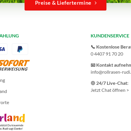
Preise & Liefertermine
ZAHLUNG
KUNDENSERVICE
📞 Kostenlose Bera
0 4407 91 70 20
📧 Kontakt aufneh
info@rollrasen-rudi
ung
🟢
24/7 Live-Chat:
Jetzt Chat öffnen >
sand
rorte