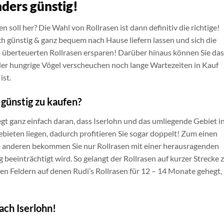
nders günstig!
n soll her? Die Wahl von Rollrasen ist dann definitiv die richtige!
ch günstig & ganz bequem nach Hause liefern lassen und sich die
überteuerten Rollrasen ersparen! Darüber hinaus können Sie das
r hungrige Vögel verscheuchen noch lange Wartezeiten in Kauf
ist.
 günstig zu kaufen?
egt ganz einfach daran, dass Iserlohn und das umliegende Gebiet i
bieten liegen, dadurch profitieren Sie sogar doppelt! Zum einen
um anderen bekommen Sie nur Rollrasen mit einer herausragenden
g beeinträchtigt wird. So gelangt der Rollrasen auf kurzer Strecke 
den Feldern auf denen Rudi’s Rollrasen für 12 – 14 Monate gehegt,
nach Iserlohn!