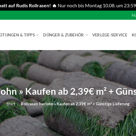
att auf Rudis Rollrasen! 🔥
Nur noch bis Montag 10.08. um 23:59
Hä
EITUNGEN & TIPPS
DÜNGER & ZUBEHÖR
VERLEGE-SERVICE
K
lohn » Kaufen ab 2,39€ m² + Gün
Start
/
Rollrasen Iserlohn » Kaufen ab 2,39€ m² + Günstige Lieferung