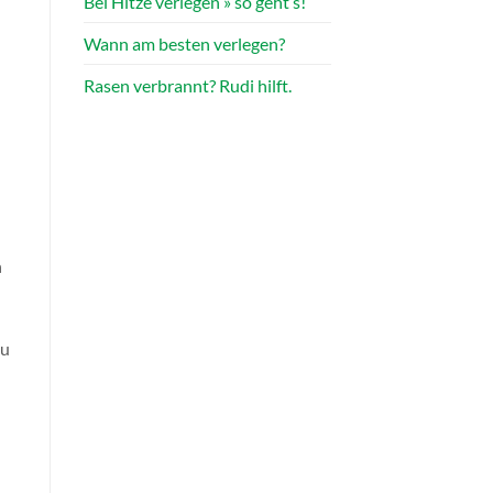
Bei Hitze verlegen » so geht’s!
Wann am besten verlegen?
Rasen verbrannt? Rudi hilft.
n
zu