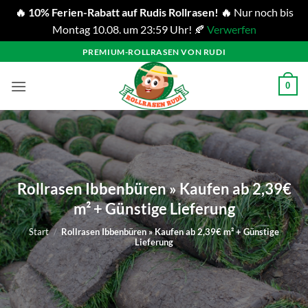
🔥 10% Ferien-Rabatt auf Rudis Rollrasen! 🔥
Nur noch bis
Montag 10.08. um 23:59 Uhr! 🍂
Verwerfen
Zum
PREMIUM-ROLLRASEN VON RUDI
Inhalt
springen
0
Rollrasen Ibbenbüren » Kaufen ab 2,39€
m² + Günstige Lieferung
Start
/
Rollrasen Ibbenbüren » Kaufen ab 2,39€ m² + Günstige
Lieferung