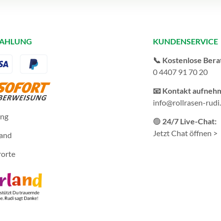
ZAHLUNG
KUNDENSERVICE
📞 Kostenlose Bera
0 4407 91 70 20
📧 Kontakt aufneh
info@rollrasen-rudi
ung
🟢
24/7 Live-Chat:
Jetzt Chat öffnen >
sand
rorte