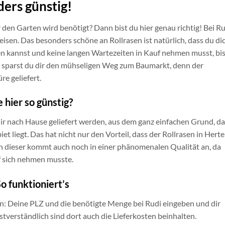
ders günstig!
 den Garten wird benötigt? Dann bist du hier genau richtig! Bei R
eisen. Das besonders schöne an Rollrasen ist natürlich, dass du di
uen kannst und keine langen Wartezeiten in Kauf nehmen musst, bi
n sparst du dir den mühseligen Weg zum Baumarkt, denn der
re geliefert.
 hier so günstig?
ir nach Hause geliefert werden, aus dem ganz einfachen Grund, da
t liegt. Das hat nicht nur den Vorteil, dass der Rollrasen in Hert
rn dieser kommt auch noch in einer phänomenalen Qualität an, da
f sich nehmen musste.
o funktioniert’s
en: Deine PLZ und die benötigte Menge bei Rudi eingeben und dir
stverständlich sind dort auch die Lieferkosten beinhalten.