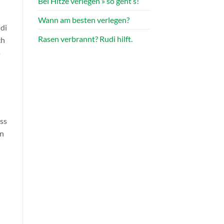
Bei Hitze verlegen » so geht’s!
Wann am besten verlegen?
udi
Rasen verbrannt? Rudi hilft.
ch
s
ss
en