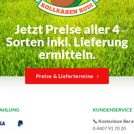
Jetzt Preise aller 4
Sorten inkl. Lieferung
ermitteln.
Preise & Liefertermine
ZAHLUNG
KUNDENSERVICE
📞 Kostenlose Bera
0 4407 91 70 20