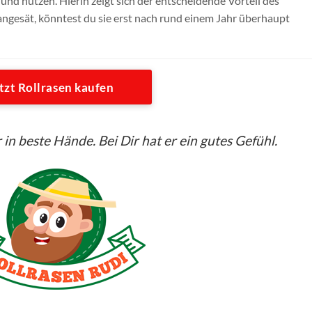
und nutzen. Hierin zeigt sich der entscheidende Vorteil des
angesät, könntest du sie erst nach rund einem Jahr überhaupt
tzt Rollrasen kaufen
 in beste Hände. Bei Dir hat er ein gutes Gefühl.