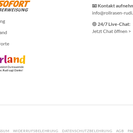
📧 Kontakt aufneh
info@rollrasen-rudi
ung
🟢
24/7 Live-Chat:
Jetzt Chat öffnen >
sand
rorte
SSUM
WIDERRUFSBELEHRUNG
DATENSCHUTZBELEHRUNG
AGB
PA