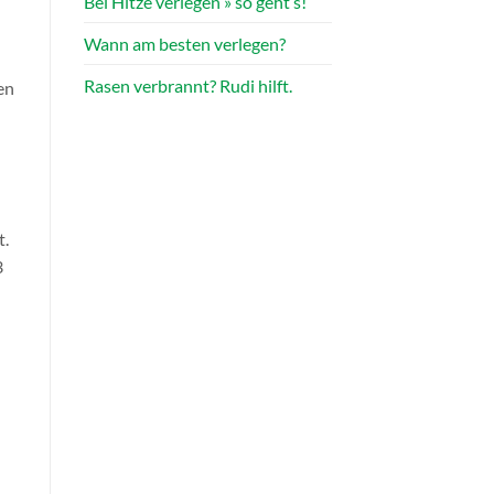
Bei Hitze verlegen » so geht’s!
Wann am besten verlegen?
Rasen verbrannt? Rudi hilft.
en
t.
3