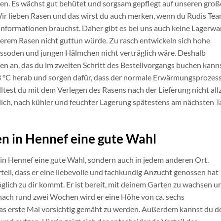
chen. Es wächst gut behütet und sorgsam gepflegt auf unseren gro
Wir lieben Rasen und das wirst du auch merken, wenn du Rudis Te
 Informationen brauchst. Daher gibt es bei uns auch keine Lagerwa
serem Rasen nicht guttun würde. Zu rasch entwickeln sich hohe
assoden und jungen Hälmchen nicht verträglich wäre. Deshalb
ren an, das du im zweiten Schritt des Bestellvorgangs buchen kanns
3 °C herab und sorgen dafür, dass der normale Erwärmungsprozes
ltest du mit dem Verlegen des Rasens nach der Lieferung nicht all
lich, nach kühler und feuchter Lagerung spätestens am nächsten T
en in Hennef eine gute Wahl
r in Hennef eine gute Wahl, sondern auch in jedem anderen Ort.
eil, dass er eine liebevolle und fachkundig Anzucht genossen hat
glich zu dir kommt. Er ist bereit, mit deinem Garten zu wachsen u
 nach rund zwei Wochen wird er eine Höhe von ca. sechs
 das erste Mal vorsichtig gemäht zu werden. Außerdem kannst du d