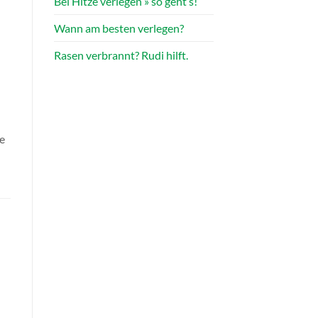
Bei Hitze verlegen » so geht’s!
Wann am besten verlegen?
Rasen verbrannt? Rudi hilft.
se