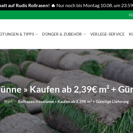
att auf Rudis Rollrasen! 🔥
Nur noch bis Montag 10.08. um 23:59
Hä
EITUNGEN & TIPPS
DÜNGER & ZUBEHÖR
VERLEGE-SERVICE
K
lünne » Kaufen ab 2,39€ m² + Gün
Start
/
Rollrasen Haselünne » Kaufen ab 2,39€ m² + Günstige Lieferung