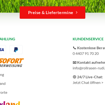
Preise & Liefertermine
ZAHLUNG
KUNDENSERVICE
📞 Kostenlose Bera
0 4407 91 70 20
📧 Kontakt aufneh
info@rollrasen-rudi
ung
🟢
24/7 Live-Chat:
Jetzt Chat öffnen >
sand
rorte