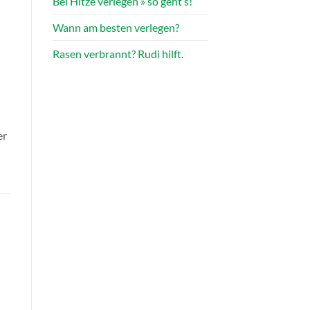
Bei Hitze verlegen » so geht’s!
Wann am besten verlegen?
Rasen verbrannt? Rudi hilft.
er