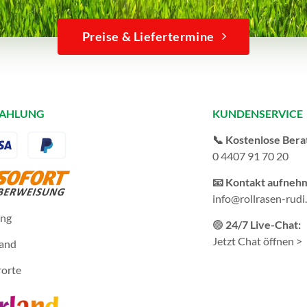
Preise & Liefertermine
ZAHLUNG
KUNDENSERVICE
📞 Kostenlose Bera
0 4407 91 70 20
📧 Kontakt aufneh
info@rollrasen-rudi
ung
🟢
24/7 Live-Chat:
Jetzt Chat öffnen >
sand
rorte