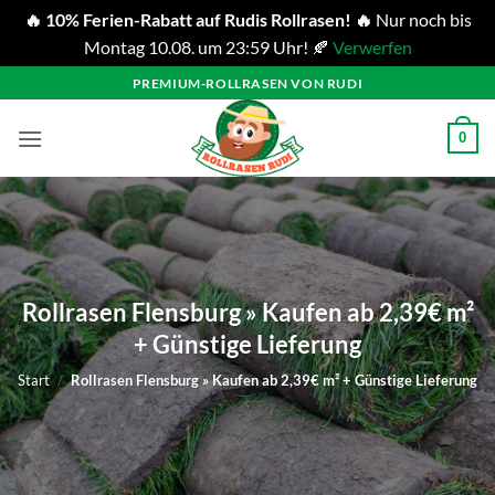
🔥 10% Ferien-Rabatt auf Rudis Rollrasen! 🔥
Nur noch bis
Montag 10.08. um 23:59 Uhr! 🍂
Verwerfen
Zum
PREMIUM-ROLLRASEN VON RUDI
Inhalt
springen
0
Rollrasen Flensburg » Kaufen ab 2,39€ m²
+ Günstige Lieferung
Start
/
Rollrasen Flensburg » Kaufen ab 2,39€ m² + Günstige Lieferung