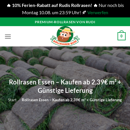
🔥 10% Ferien-Rabatt auf Rudis Rollrasen! 🔥
Nur noch bis
Montag 10.08. um 23:59 Uhr! 🍂
Verwerfen
Zum
PREMIUM-ROLLRASEN VON RUDI
Inhalt
springen
0
Rollrasen Essen – Kaufen ab 2,39€ m² +
Günstige Lieferung
Start
/
Rollrasen Essen – Kaufen ab 2,39€ m² + Günstige Lieferung