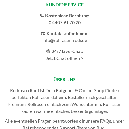
KUNDENSERVICE
📞 Kostenlose Beratung:
0 4407 91 70 20
📧 Kontakt aufnehmen:
info@rollrasen-rudi.de
🟢
24/7 Live-Chat:
Jetzt Chat öffnen >
ÜBER UNS
Rollrasen Rudi ist Dein Ratgeber & Online-Shop für den
perfekten
Rollrasen
daheim. Bestelle frisch geschälten
Premium-Rollrasen einfach zum Wunschtermin.
Rollrasen
kaufen
war nie einfacher, besser & günstiger.
Alle eventuellen Fragen beantworten dir unsere
FAQs
, unser
Ratgeber
oder das
Support-Team
von Rudi.