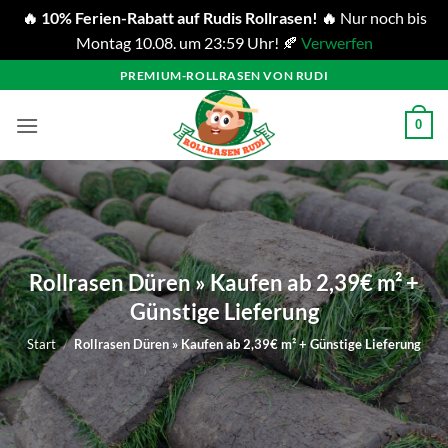
🔥 10% Ferien-Rabatt auf Rudis Rollrasen! 🔥
Nur noch bis
Montag 10.08. um 23:59 Uhr! 🍂
Verwerfen
Zum
PREMIUM-ROLLRASEN VON RUDI
Inhalt
springen
0
Rollrasen Düren » Kaufen ab 2,39€ m² +
Günstige Lieferung
Start
/
Rollrasen Düren » Kaufen ab 2,39€ m² + Günstige Lieferung