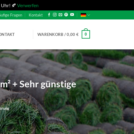
 Uhr! 🍂
Verwerfen
ufige Fragen
Kontakt
0
ONTAKT
WARENKORB /
0,00
€
m² + Sehr günstige
ferung