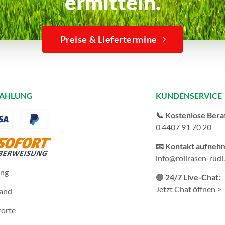
ermitteln.
Preise & Liefertermine
ZAHLUNG
KUNDENSERVICE
📞 Kostenlose Bera
0 4407 91 70 20
📧 Kontakt aufneh
info@rollrasen-rudi
ung
🟢
24/7 Live-Chat:
Jetzt Chat öffnen >
sand
rorte