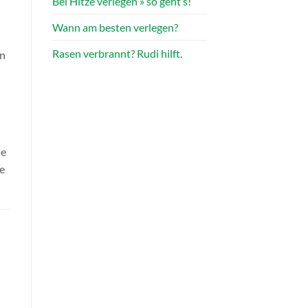
Bei Hitze verlegen » so geht’s!
Wann am besten verlegen?
Rasen verbrannt? Rudi hilft.
en
ie
ie