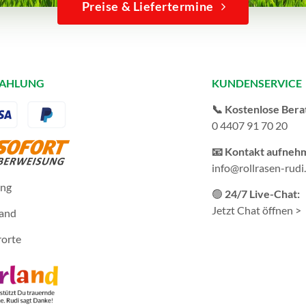
Preise & Liefertermine
ZAHLUNG
KUNDENSERVICE
📞 Kostenlose Bera
0 4407 91 70 20
📧 Kontakt aufneh
info@rollrasen-rudi
ung
🟢
24/7 Live-Chat:
Jetzt Chat öffnen >
sand
rorte