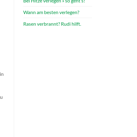
Bei Hitze verlegen » so geht’s!
Wann am besten verlegen?
!
Rasen verbrannt? Rudi hilft.
in
zu