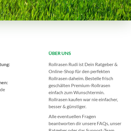
ÜBER UNS
tung:
Rollrasen Rudi ist Dein Ratgeber &
Online-Shop für den perfekten
Rollrasen
daheim. Bestelle frisch
men:
geschälten Premium-Rollrasen
.de
einfach zum Wunschtermin.
Rollrasen kaufen
war nie einfacher,
besser & günstiger.
Alle eventuellen Fragen
beantworten dir unsere
FAQs
, unser
Ratgeber
oder das
Support-Team