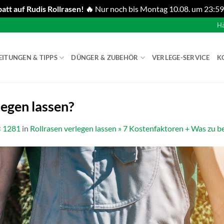
att auf Rudis Rollrasen! 🔥
Nur noch bis Montag 10.08. um 23:59
Hä
EITUNGEN & TIPPS
DÜNGER & ZUBEHÖR
VERLEGE-SERVICE
K
legen lassen?
× 1281
in
Rollrasen verlegen lassen » 7 Kostenfaktoren + Was zu b