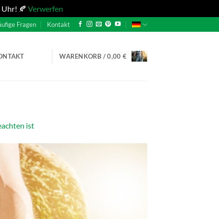
 Uhr! 🍂
Verwerfen
ufige Fragen
Kontakt
ONTAKT
WARENKORB /
0,00
€
eachten ist