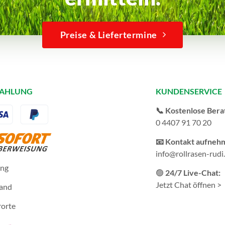
Preise & Liefertermine
ZAHLUNG
KUNDENSERVICE
📞 Kostenlose Bera
0 4407 91 70 20
📧 Kontakt aufneh
info@rollrasen-rudi
ung
🟢
24/7 Live-Chat:
Jetzt Chat öffnen >
sand
rorte