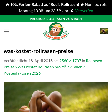
🔥 10% Ferien-Rabatt auf Rudis Rollrasen! 🔥
Nur noch bis
Montag 10.08. um 23:59 Uhr! 🍂
Verwerfen
Zum
PREMIUM-ROLLRASEN VON RUDI
Inhalt
springen
was-kostet-rollrasen-preise
Veröffentlicht
18. April 2018
bei
2560 × 1707
in
Rollrasen
Preise » Was kostet Rollrasen pro m² inkl. aller 9
Kostenfaktoren 2026