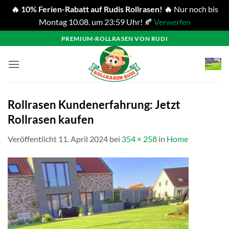
🔥 10% Ferien-Rabatt auf Rudis Rollrasen! 🔥
Nur noch bis
Montag 10.08. um 23:59 Uhr! 🍂
Verwerfen
Zum
PREMIUM-ROLLRASEN VON RUDI
Inhalt
springen
Rollrasen Kundenerfahrung: Jetzt
Rollrasen kaufen
Veröffentlicht
11. April 2024
bei
354 × 258
in
Home