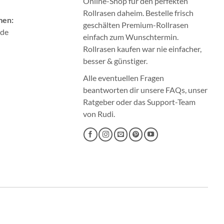
Online-Shop für den perfekten
Rollrasen
daheim. Bestelle frisch
men:
geschälten Premium-Rollrasen
.de
einfach zum Wunschtermin.
Rollrasen kaufen
war nie einfacher,
besser & günstiger.
Alle eventuellen Fragen
beantworten dir unsere
FAQs
, unser
Ratgeber
oder das
Support-Team
von Rudi.