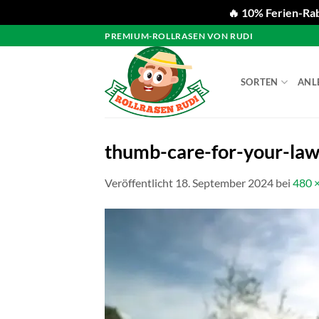
🔥 10% Ferien-Rab
Zum
PREMIUM-ROLLRASEN VON RUDI
Inhalt
springen
SORTEN
ANL
thumb-care-for-your-la
Veröffentlicht
18. September 2024
bei
480 