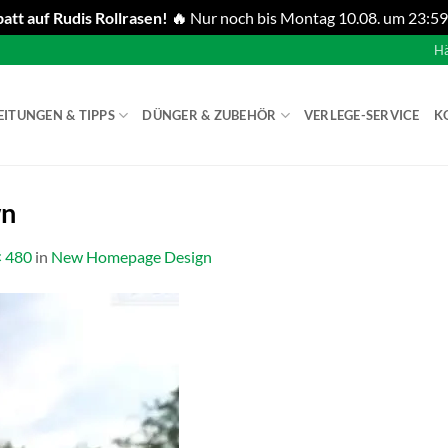
att auf Rudis Rollrasen! 🔥
Nur noch bis Montag 10.08. um 23:59
Hä
EITUNGEN & TIPPS
DÜNGER & ZUBEHÖR
VERLEGE-SERVICE
K
wn
× 480
in
New Homepage Design