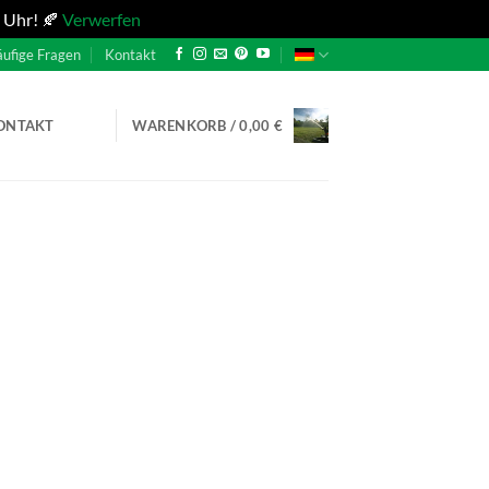
 Uhr! 🍂
Verwerfen
ufige Fragen
Kontakt
ONTAKT
WARENKORB /
0,00
€