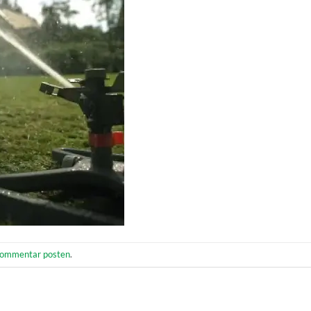
ommentar posten
.