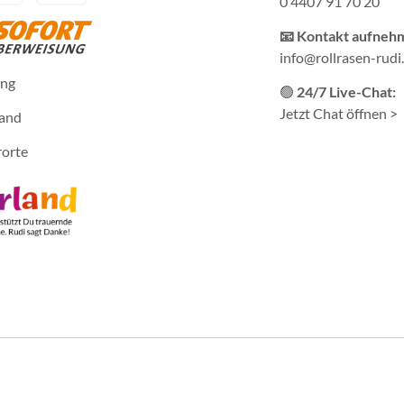
0 4407 91 70 20
📧 Kontakt aufneh
info@rollrasen-rudi
ung
🟢
24/7 Live-Chat:
Jetzt Chat öffnen >
sand
rorte