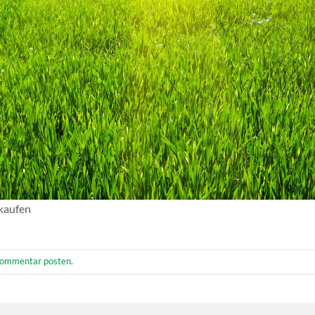
 kaufen
ommentar posten
.