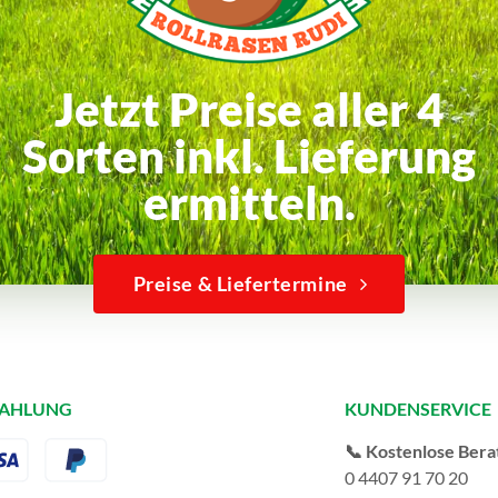
Jetzt Preise aller 4
Sorten inkl. Lieferung
ermitteln.
Preise & Liefertermine
ZAHLUNG
KUNDENSERVICE
📞 Kostenlose Bera
0 4407 91 70 20