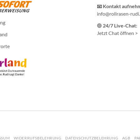
📧 Kontakt aufneh
info@rollrasen-rudi
ung
🟢
24/7 Live-Chat:
Jetzt Chat öffnen >
sand
rorte
SSUM
WIDERRUFSBELEHRUNG
DATENSCHUTZBELEHRUNG
AGB
PA