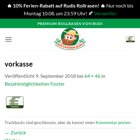
🔥 10% Ferien-Rabatt auf Rudis Rollrasen! 🔥
Nur noch bis
Montag 10.08. um 23:59 Uhr! 🍂
Verwerfen
Zum
PREMIUM-ROLLRASEN VON RUDI
Inhalt
springen
vorkasse
Veröffentlicht
9. September 2018
bei
64 × 46
in
Bezahlmöglichkeiten Footer
Trackbacks sind geschlossen, aber du kannst einen
Kommentar posten
.
←
Zurück