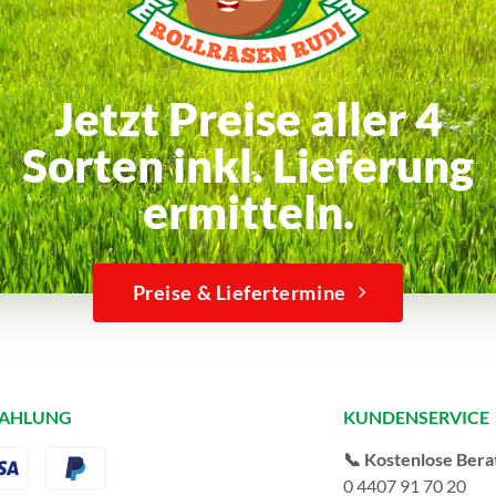
Jetzt Preise aller 4
Sorten inkl. Lieferung
ermitteln.
Preise & Liefertermine
ZAHLUNG
KUNDENSERVICE
📞 Kostenlose Bera
0 4407 91 70 20