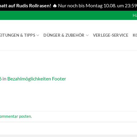
att auf Rudis Rollrasen! 🔥
Nur noch bis Montag 10.08. um 23:59
Hä
EITUNGEN & TIPPS
DÜNGER & ZUBEHÖR
VERLEGE-SERVICE
K
6
in
Bezahlmöglichkeiten Footer
ommentar posten
.