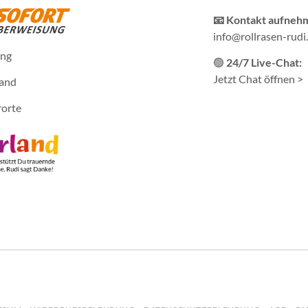
📧 Kontakt aufneh
info@rollrasen-rudi
ung
🟢
24/7 Live-Chat:
Jetzt Chat öffnen >
sand
rorte