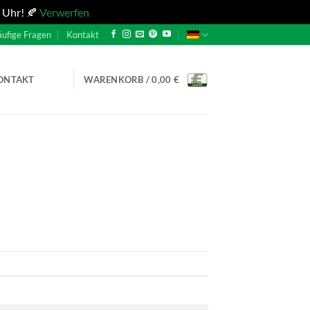
 Uhr! 🍂
Verwerfen
ufige Fragen
Kontakt
ONTAKT
WARENKORB /
0,00
€