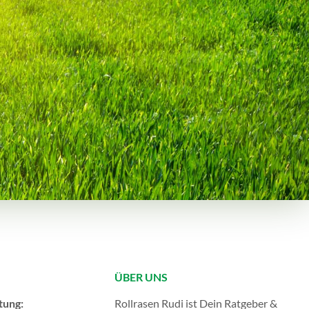
ÜBER UNS
tung:
Rollrasen Rudi ist Dein Ratgeber &