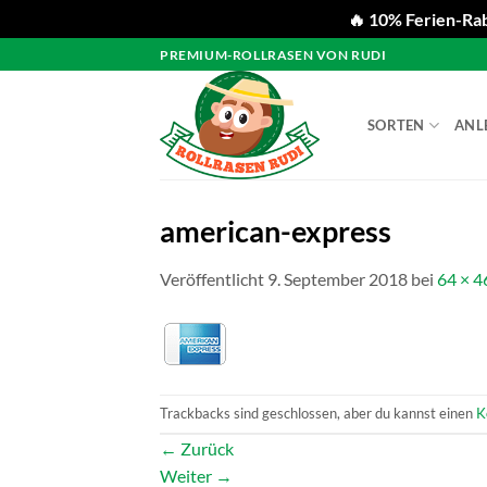
🔥 10% Ferien-Rab
Zum
PREMIUM-ROLLRASEN VON RUDI
Inhalt
springen
SORTEN
ANL
american-express
Veröffentlicht
9. September 2018
bei
64 × 4
Trackbacks sind geschlossen, aber du kannst einen
K
←
Zurück
Weiter
→