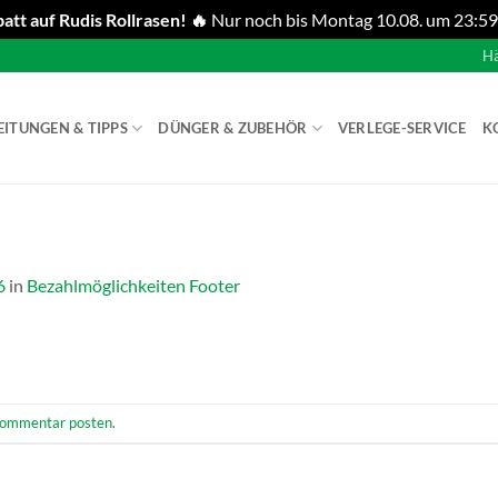
att auf Rudis Rollrasen! 🔥
Nur noch bis Montag 10.08. um 23:59
Hä
EITUNGEN & TIPPS
DÜNGER & ZUBEHÖR
VERLEGE-SERVICE
K
6
in
Bezahlmöglichkeiten Footer
ommentar posten
.