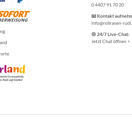
0 4407 91 70 20
📧 Kontakt aufneh
info@rollrasen-rudi
ung
🟢
24/7 Live-Chat:
Jetzt Chat öffnen >
sand
rorte