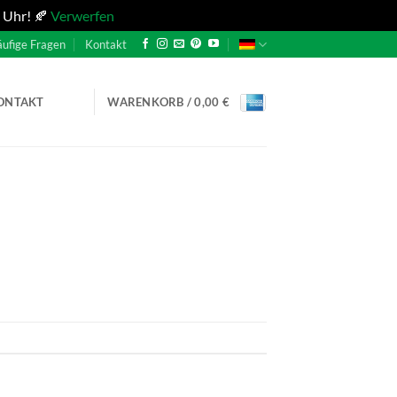
 Uhr! 🍂
Verwerfen
ufige Fragen
Kontakt
ONTAKT
WARENKORB /
0,00
€