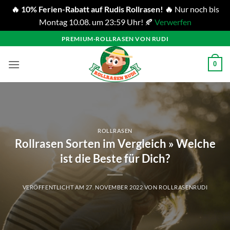
🔥 10% Ferien-Rabatt auf Rudis Rollrasen! 🔥
Nur noch bis
Montag 10.08. um 23:59 Uhr! 🍂
Verwerfen
Zum
PREMIUM-ROLLRASEN VON RUDI
Inhalt
springen
0
ROLLRASEN
Rollrasen Sorten im Vergleich » Welche
ist die Beste für Dich?
VERÖFFENTLICHT AM
27. NOVEMBER 2022
VON
ROLLRASENRUDI