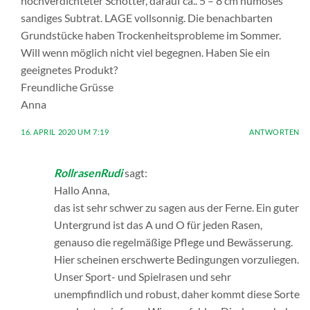
hochverdichteter Schotter, darauf ca.. 5 – 8 cm humoses
sandiges Subtrat. LAGE vollsonnig. Die benachbarten
Grundstücke haben Trockenheitsprobleme im Sommer.
Will wenn möglich nicht viel begegnen. Haben Sie ein
geeignetes Produkt?
Freundliche Grüsse
Anna
16. APRIL 2020 UM 7:19
ANTWORTEN
RollrasenRudi
sagt:
Hallo Anna,
das ist sehr schwer zu sagen aus der Ferne. Ein guter
Untergrund ist das A und O für jeden Rasen,
genauso die regelmäßige Pflege und Bewässerung.
Hier scheinen erschwerte Bedingungen vorzuliegen.
Unser Sport- und Spielrasen und sehr
unempfindlich und robust, daher kommt diese Sorte